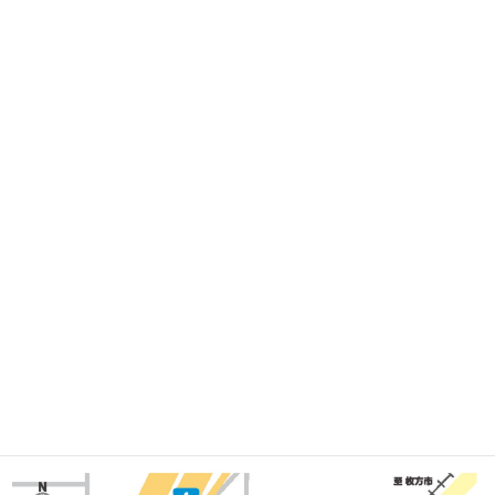
投
Page
Page
Page
Page
Page
«
1
…
27
28
29
…
43
»
稿
ナ
ビ
ゲ
ー
シ
ョ
ン
アクセス
Access