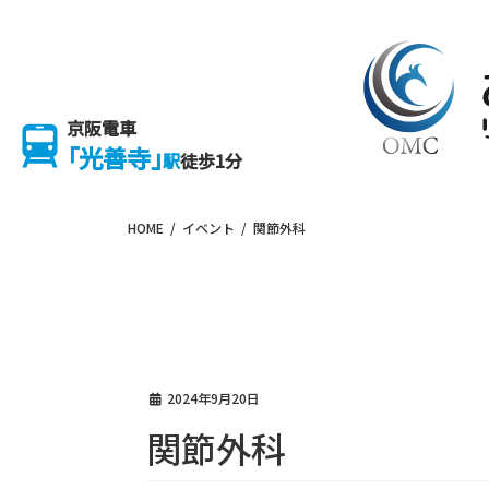
Skip
Skip
to
to
the
the
content
Navigation
京阪電車
「光善寺」
駅
徒歩1分
HOME
イベント
関節外科
2024年9月20日
関節外科