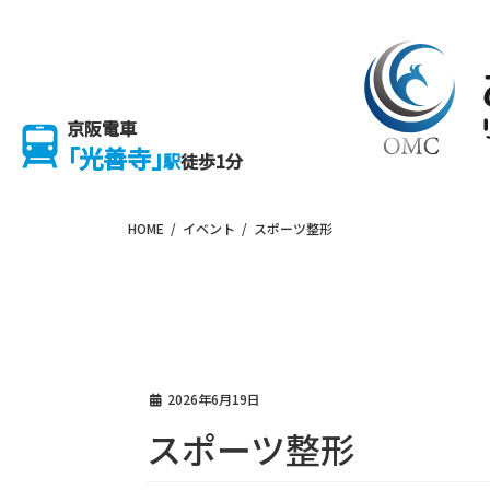
Skip
Skip
to
to
the
the
content
Navigation
京阪電車
「光善寺」
駅
徒歩1分
HOME
イベント
スポーツ整形
2026年6月19日
スポーツ整形